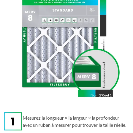
"
Réel
21.50
"
Nom
2
"
Réel
1.75"
Mesurez la longueur × la largeur × la profondeur
avec un ruban à mesurer pour trouver la taille réelle.