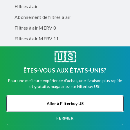
Filtres à air
Abonnement de filtres à air
Filtres à air MERV 8
Filtres à air MERV 11
Filtres à air MERV 13
🇺🇸
Filtres à air éliminateurs d'odeurs
ÊTES-VOUS AUX ÉTATS-UNIS?
Entreprise
Pour une meilleure expérience d'achat, une livraison plus rapide
et gratuite, magasinez sur Filterbuy US!
Comptes d'entreprise
Aller à Filterbuy US
FERMER
Facebook
Instagram
TikTok
DISCUSSION