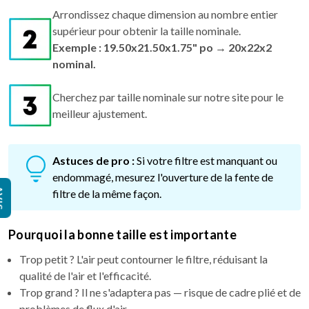
Arrondissez chaque dimension au nombre entier
supérieur pour obtenir la taille nominale.
Exemple : 19.50x21.50x1.75" po → 20x22x2
nominal.
Cherchez par taille nominale sur notre site pour le
meilleur ajustement.
Astuces de pro :
Si votre filtre est manquant ou
endommagé, mesurez l'ouverture de la fente de
IS
filtre de la même façon.
Pourquoi la bonne taille est importante
Trop petit ? L'air peut contourner le filtre, réduisant la
qualité de l'air et l'efficacité.
Trop grand ? Il ne s'adaptera pas — risque de cadre plié et de
problèmes de flux d'air.