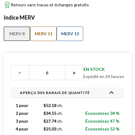
Retours sans tracas et échanges gratuits
Indice MERV
MERV 8
MERV 11
MERV 13
EN STOCK
−
+
Expédié en 24 heures
APERÇU DES RABAIS DE QUANTITÉ
1 pour
$
52.18
ch.
2 pour
$
34.55
ch.
Économisez 34 %
3 pour
$
27.74
ch.
Économisez 47 %
4 pour
$
25.03
ch.
Économisez 52 %