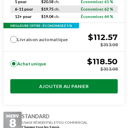
5 pour
$
20.58
ch.
Économisez 61 %
6-11 pour
$
19.75
ch.
Économisez 62 %
12+ pour
$
19.04
ch.
Économisez 64 %
MEILLEURE OFFRE : ÉCONOMISEZ 5 %
$
112.57
Livraison automatique
$
313.08
$
118.50
Achat unique
$
313.08
AJOUTER AU PANIER
STANDARD
USAGE RÉSIDENTIEL ET/OU COMMERCIAL
Changer tous les 3 mois