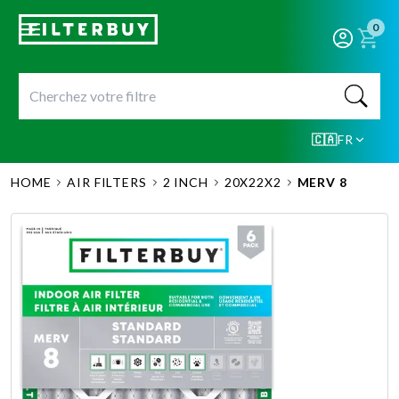
0
🇨🇦
FR
HOME
AIR FILTERS
2 INCH
20X22X2
MERV 8