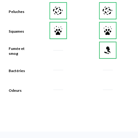
Peluches
Squames
Fumée et
smog
Bactéries
Odeurs