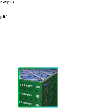
n et plus
grité