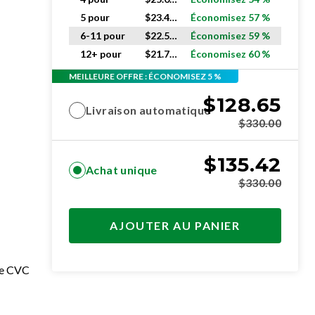
5 pour
$
23.40
ch.
Économisez 57 %
6-11 pour
$
22.57
ch.
Économisez 59 %
12+ pour
$
21.74
ch.
Économisez 60 %
MEILLEURE OFFRE : ÉCONOMISEZ 5 %
$
128.65
Livraison automatique
$
330.00
$
135.42
Achat unique
$
330.00
AJOUTER AU PANIER
me CVC