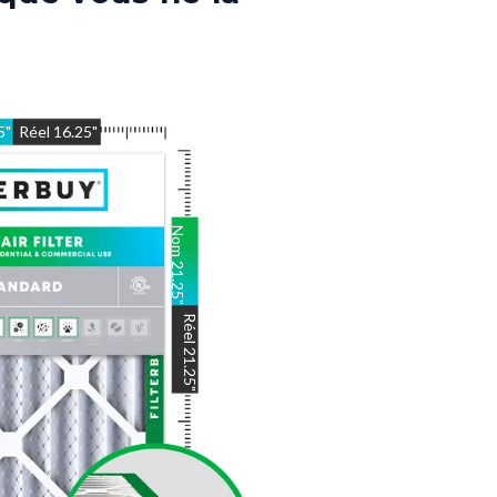
5
"
Réel
16.25
"
Nom
21.25
"
Réel
21.25
"