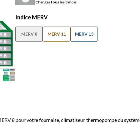
Changer tous les 3 mois
Indice MERV
MERV 8
MERV 11
MERV 13
 MERV 8 pour votre fournaise, climatiseur, thermopompe ou systè