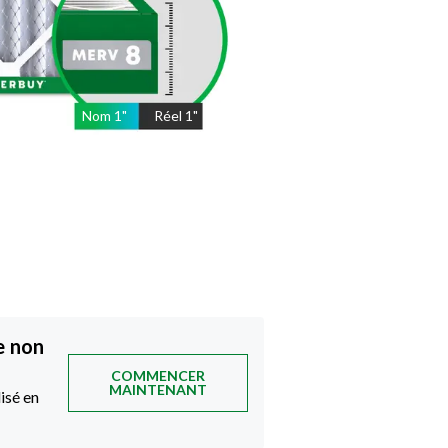
Nom
1
"
Réel
1"
e non
COMMENCER
MAINTENANT
isé en