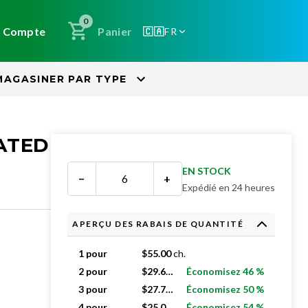
0
Compte
Panier
🇨🇦
FR
MAGASINER PAR
TYPE
EATED
EN STOCK
−
+
Expédié en 24 heures
APERÇU DES RABAIS DE QUANTITÉ
1 pour
$
55.00
ch.
2 pour
$
29.61
ch.
Économisez 46 %
3 pour
$
27.74
ch.
Économisez 50 %
4 pour
$
25.03
ch.
Économisez 54 %