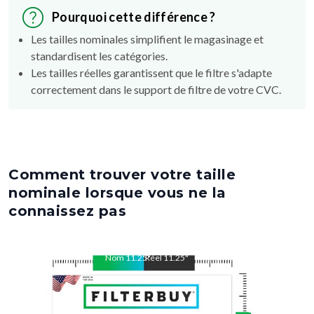
Pourquoi cette différence ?
Les tailles nominales simplifient le magasinage et
standardisent les catégories.
Les tailles réelles garantissent que le filtre s'adapte
correctement dans le support de filtre de votre CVC.
Comment trouver votre taille
nominale lorsque vous ne la
connaissez pas
Nom
11.25
Réel
"
11.25
"
Nom