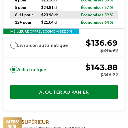
5 pour
$
24.81
ch.
Économisez 57 %
6-11 pour
$
23.98
ch.
Économisez 59 %
12+ pour
$
21.04
ch.
Économisez 64 %
MEILLEURE OFFRE : ÉCONOMISEZ 5 %
$
136.69
Livraison automatique
$
346.92
$
143.88
Achat unique
$
346.92
AJOUTER AU PANIER
SUPÉRIEUR