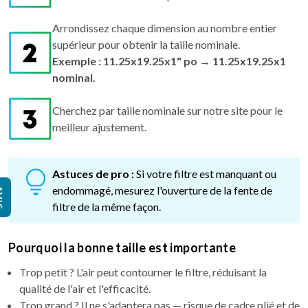
Arrondissez chaque dimension au nombre entier
supérieur pour obtenir la taille nominale.
Exemple : 11.25x19.25x1" po → 11.25x19.25x1
nominal.
Cherchez par taille nominale sur notre site pour le
meilleur ajustement.
Astuces de pro :
Si votre filtre est manquant ou
endommagé, mesurez l'ouverture de la fente de
IS
filtre de la même façon.
Pourquoi la bonne taille est importante
Trop petit ? L'air peut contourner le filtre, réduisant la
qualité de l'air et l'efficacité.
Trop grand ? Il ne s'adaptera pas — risque de cadre plié et de