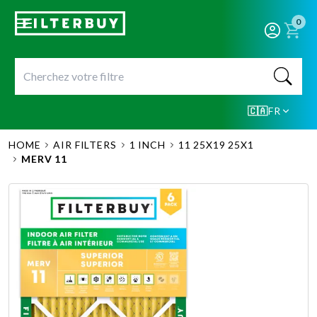
0
🇨🇦
FR
HOME
AIR FILTERS
1 INCH
11 25X19 25X1
MERV 11