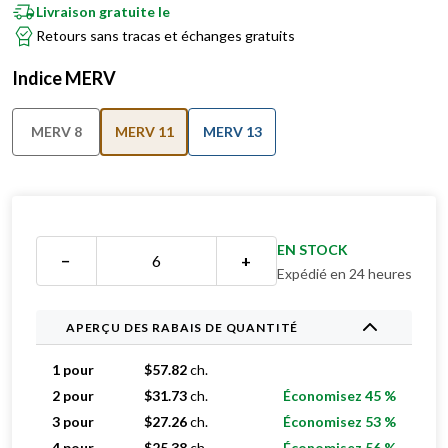
Livraison gratuite le
Retours sans tracas et échanges gratuits
Indice MERV
MERV 8
MERV 11
MERV 13
EN STOCK
−
+
Expédié en 24 heures
APERÇU DES RABAIS DE QUANTITÉ
1 pour
$
57.82
ch.
2 pour
$
31.73
ch.
Économisez 45 %
3 pour
$
27.26
ch.
Économisez 53 %
4 pour
$
25.38
ch.
Économisez 56 %