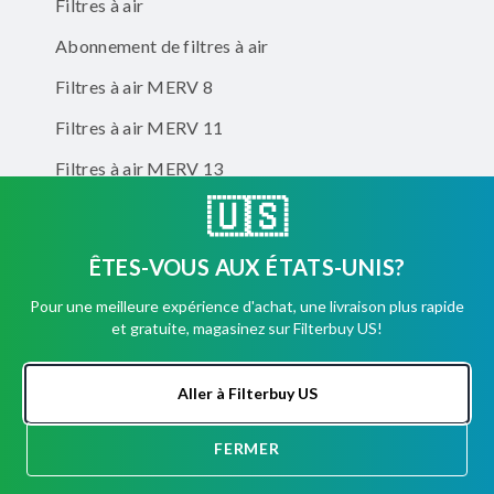
Filtres à air
Abonnement de filtres à air
Filtres à air MERV 8
Filtres à air MERV 11
Filtres à air MERV 13
🇺🇸
Filtres à air éliminateurs d'odeurs
ÊTES-VOUS AUX ÉTATS-UNIS?
Entreprise
Pour une meilleure expérience d'achat, une livraison plus rapide
Comptes d'entreprise
et gratuite, magasinez sur Filterbuy US!
Aller à Filterbuy US
Facebook
Instagram
TikTok
FERMER
DISCUSSION