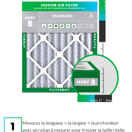
19.25
"
Réel
19.25
"
Nom
1
"
Réel
1"
Mesurez la longueur × la largeur × la profondeur
avec un ruban à mesurer pour trouver la taille réelle.