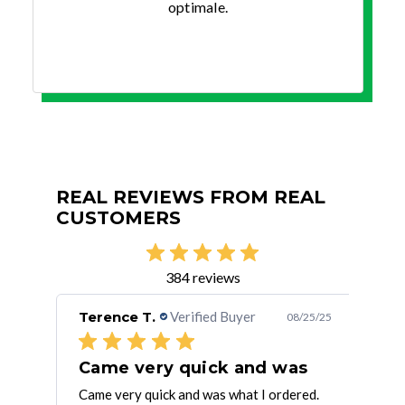
optimale.
REAL REVIEWS FROM REAL
CUSTOMERS
384 reviews
Terence T.
Verified Buyer
Dav
/25/25
08/25/25
Came very quick and was
Gr
ith
Came very quick and was what I ordered.
Quic