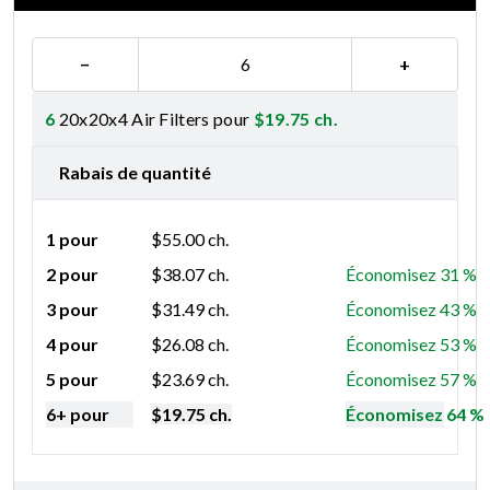
−
+
6
20x20x4 Air Filters pour
$
19.75
ch.
Rabais de quantité
1 pour
$
55.00
ch.
2 pour
$
38.07
ch.
Économisez 31 %
3 pour
$
31.49
ch.
Économisez 43 %
4 pour
$
26.08
ch.
Économisez 53 %
5 pour
$
23.69
ch.
Économisez 57 %
6+ pour
$
19.75
ch.
Économisez 64 %