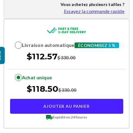
Vous achetez plusieurs tailles ?
Essayez la commande rapide
Livraison automatique
ÉCONOMISEZ 5 %
IS
$
112.57
$
330.00
Achat unique
$
118.50
$
330.00
AJOUTER AU PANIER
Expédié en 24 heures