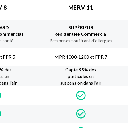
 8
MERV 11
ARD
SUPÉRIEUR
Commercial
Résidentiel/Commercial
n santé
Personnes souffrant d'allergies
t FPR 5
MPR 1000-1200 et FPR 7
%
des
Capte
95
%
des
es en
particules en
ans l'air
suspension dans l'air