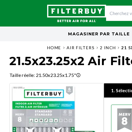
MAGASINER PAR
TAILLE
HOME
AIR FILTERS
2 INCH
21 
21.5x23.25x2 Air Fil
Taille réelle
:
21.50x23.25x1.75"
1
.
Sélecti