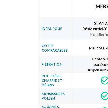
MERV
STAND
Résidentiel/
IDÉAL POUR
Familles e
COTES
MPR 600 e
COMPARABLES
Capte
90
particul
FILTRATION
suspension d
POUSSIÈRE,
CHARPIE ET
DÉBRIS
MOISISSURES,
POLLEN
SQUAMES,