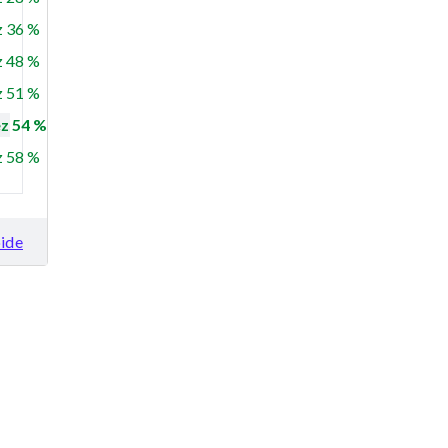
 36 %
 48 %
 51 %
z 54 %
 58 %
ide