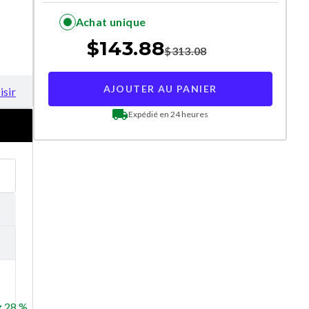
Achat unique
$
143.88
$
313.08
AJOUTER AU PANIER
isir
Expédié en 24 heures
 28 %