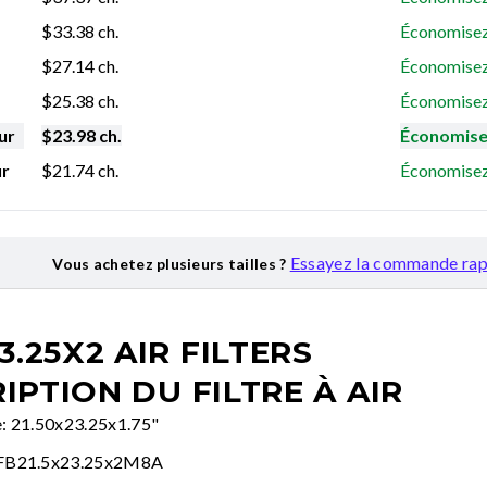
$
33.38
ch.
Économisez
$
27.14
ch.
Économisez
$
25.38
ch.
Économisez
ur
$
23.98
ch.
Économise
ur
$
21.74
ch.
Économisez
Essayez la commande rap
Vous achetez plusieurs tailles ?
3.25X2 AIR FILTERS
IPTION DU FILTRE À AIR
le: 21.50x23.25x1.75"
FB21.5x23.25x2M8A