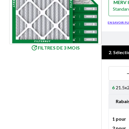
MERV 
Standar
Merv 8
EN SAVOIR PL
FILTRES DE 3 MOIS
2
.
Sélecti
6
21.5x2
Rabai
1 pour
2 pour