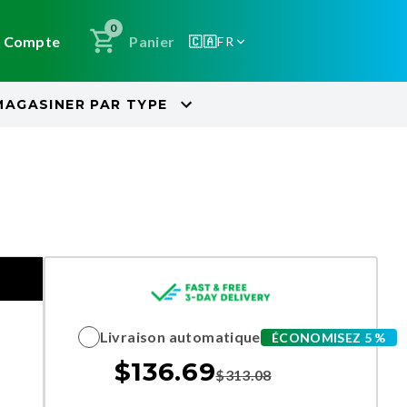
0
Compte
Panier
🇨🇦
FR
MAGASINER PAR
TYPE
Livraison automatique
ÉCONOMISEZ 5 %
$
136.69
$
313.08