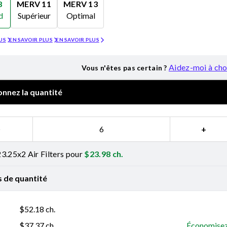
8
MERV 11
MERV 13
d
Supérieur
Optimal
Merv 11
Merv 13
US
EN SAVOIR PLUS
EN SAVOIR PLUS
Aidez-moi à cho
Vous n'êtes pas certain ?
onnez la quantité
−
+
3.25x2 Air Filters pour
$
23.98
ch.
s de quantité
$
52.18
ch.
$
37.37
ch.
Économisez