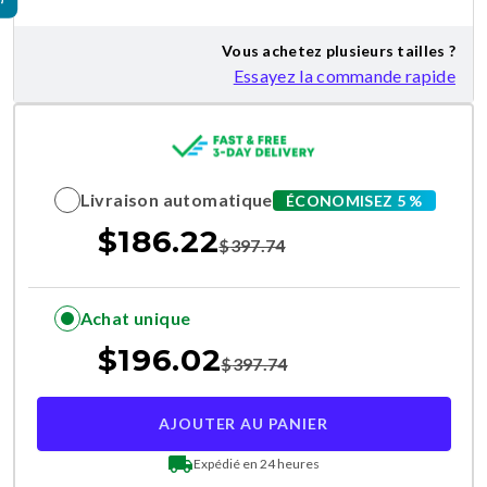
Vous achetez plusieurs tailles ?
Essayez la commande rapide
Livraison automatique
ÉCONOMISEZ 5 %
$
186.22
$
397.74
Achat unique
$
196.02
$
397.74
AJOUTER AU PANIER
Expédié en 24 heures