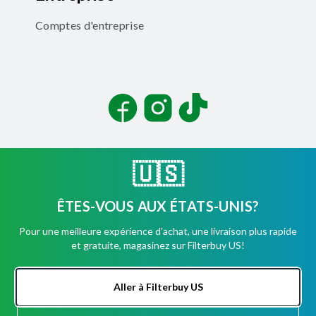
Comptes d'entreprise
Facebook
Instagram
TikTok
🇺🇸
ÊTES-VOUS AUX ÉTATS-UNIS?
©
2026
Filterbuy, Inc. Tous droits réservés.
Pour une meilleure expérience d'achat, une livraison plus rapide
Conditions d'utilisation
et gratuite, magasinez sur Filterbuy US!
Politique de confidentialité
Sécurité
Déclaration d'accessibilité
Aller à Filterbuy US