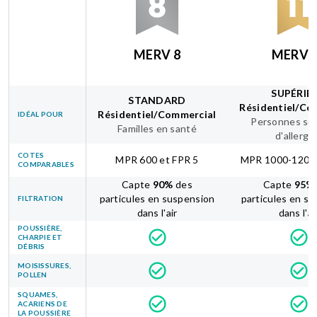
MERV 8
MERV 
SUPÉRIE
STANDARD
Résidentiel/Co
Résidentiel/Commercial
IDÉAL POUR
Personnes sou
Familles en santé
d'allergi
COTES
MPR 600 et FPR 5
MPR 1000-1200 
COMPARABLES
Capte
90
%
des
Capte
95
%
particules en suspension
particules en s
FILTRATION
dans l'air
dans l'ai
POUSSIÈRE,
CHARPIE ET
DÉBRIS
MOISISSURES,
POLLEN
SQUAMES,
ACARIENS DE
LA POUSSIÈRE