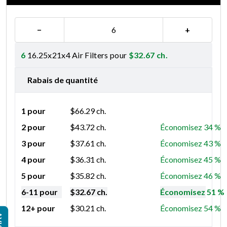
−
+
6
16.25x21x4 Air Filters pour
$
32.67
ch.
Rabais de quantité
1 pour
$
66.29
ch.
2 pour
$
43.72
ch.
Économisez 34 %
3 pour
$
37.61
ch.
Économisez 43 %
4 pour
$
36.31
ch.
Économisez 45 %
5 pour
$
35.82
ch.
Économisez 46 %
6-11 pour
$
32.67
ch.
Économisez 51 %
12+ pour
$
30.21
ch.
Économisez 54 %
IS