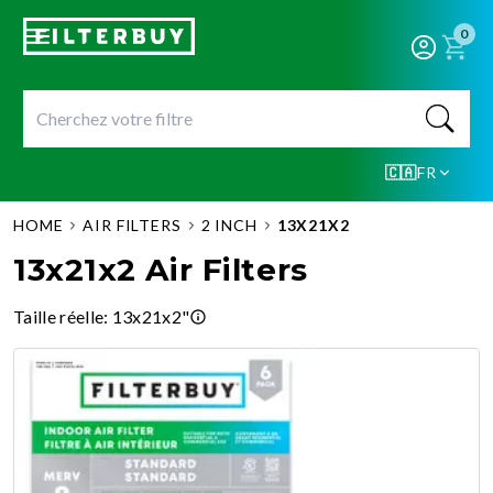
0
🇨🇦
FR
HOME
AIR FILTERS
2 INCH
13X21X2
13x21x2 Air Filters
Taille réelle
:
13x21x2"