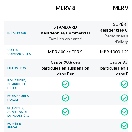
MERV 8
MERV 
SUPÉRIE
STANDARD
Résidentiel/Co
Résidentiel/Commercial
IDÉAL POUR
Personnes sou
Familles en santé
d'allergi
COTES
MPR 600 et FPR 5
MPR 1000-1200 
COMPARABLES
Capte
90
%
des
Capte
95
%
particules en suspension
particules en s
FILTRATION
dans l'air
dans l'ai
POUSSIÈRE,
CHARPIE ET
DÉBRIS
MOISISSURES,
POLLEN
SQUAMES,
ACARIENS DE
LA POUSSIÈRE
FUMÉE ET
SMOG