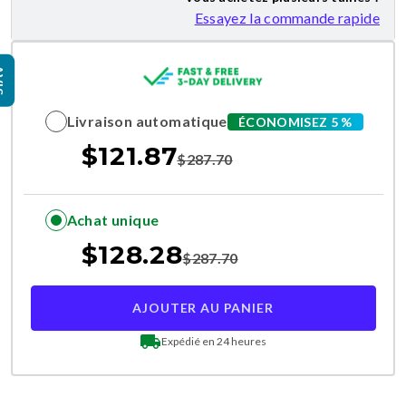
Essayez la commande rapide
IS
Livraison automatique
ÉCONOMISEZ 5 %
$
121.87
$
287.70
Achat unique
$
128.28
$
287.70
AJOUTER AU PANIER
Expédié en 24 heures