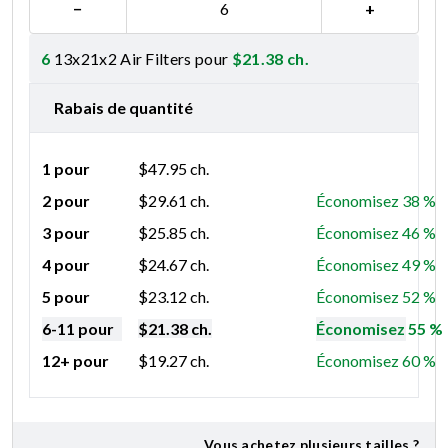
−
+
6
13x21x2 Air Filters pour
$
21.38
ch.
Rabais de quantité
1 pour
$
47.95
ch.
2 pour
$
29.61
ch.
Économisez 38 %
3 pour
$
25.85
ch.
Économisez 46 %
4 pour
$
24.67
ch.
Économisez 49 %
5 pour
$
23.12
ch.
Économisez 52 %
6-11 pour
$
21.38
ch.
Économisez 55 %
12+ pour
$
19.27
ch.
Économisez 60 %
Vous achetez plusieurs tailles ?