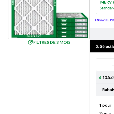
MERV 
Standar
Merv 8
EN SAVOIR PL
FILTRES DE 3 MOIS
2
.
Sélecti
6
13.5x2
Rabai
1 pour
2 pour