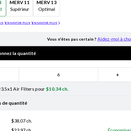
8
MERV 11
MERV 13
d
Supérieur
Optimal
Merv 11
Merv 13
US
EN SAVOIR PLUS
EN SAVOIR PLUS
Aidez-moi à cho
Vous n'êtes pas certain ?
onnez la quantité
−
+
3.5x1 Air Filters pour
$
10.34
ch.
s de quantité
$
38.07
ch.
$
23.97
ch.
Économisez