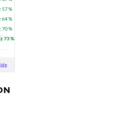
 57 %
 64 %
 70 %
z 73 %
ide
ON