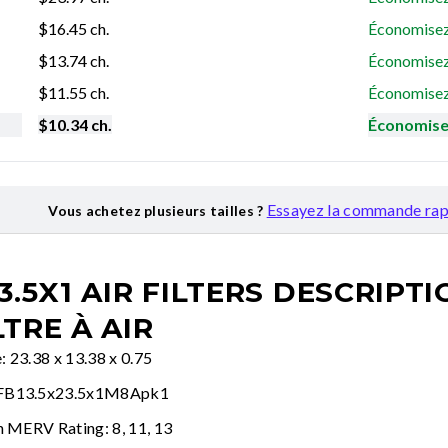
$
16.45
ch.
Économisez
$
13.74
ch.
Économisez
$
11.55
ch.
Économisez
$
10.34
ch.
Économise
Essayez la commande rap
Vous achetez plusieurs tailles ?
3.5X1 AIR FILTERS
DESCRIPTI
LTRE À AIR
e: 23.38 x 13.38 x 0.75
AFB13.5x23.5x1M8Apk1
n MERV Rating: 8, 11, 13