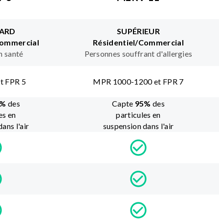
ARD
SUPÉRIEUR
Commercial
Résidentiel/Commercial
n santé
Personnes souffrant d'allergies
t FPR 5
MPR 1000-1200 et FPR 7
%
des
Capte
95
%
des
es en
particules en
ans l'air
suspension dans l'air