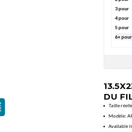
3 pour
4 pour
5 pour
6+ pour
13.5X2
DU FI
IS
Taille réell
Modèle: 
Available I