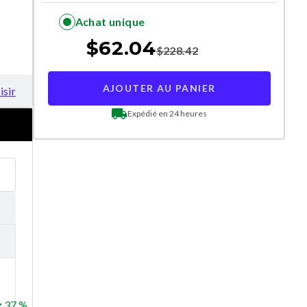
Achat unique
$
62.04
$
228.42
AJOUTER AU PANIER
isir
Expédié en 24 heures
 37 %