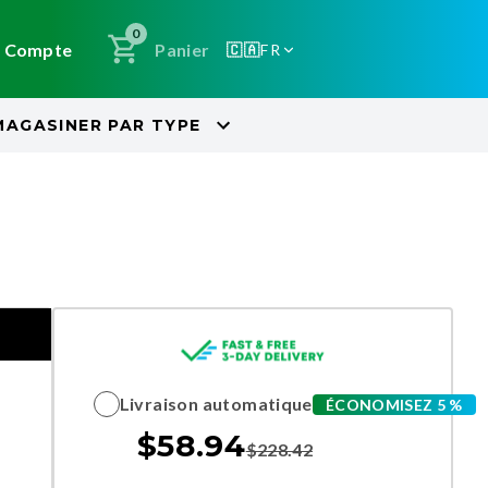
0
Compte
Panier
🇨🇦
FR
MAGASINER PAR
TYPE
Livraison automatique
ÉCONOMISEZ 5 %
$
58.94
$
228.42