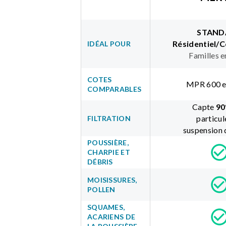
STAND
Résidentiel/
IDÉAL POUR
Familles e
COTES
MPR 600 e
COMPARABLES
Capte
90
particul
FILTRATION
suspension d
POUSSIÈRE,
CHARPIE ET
DÉBRIS
MOISISSURES,
POLLEN
SQUAMES,
ACARIENS DE