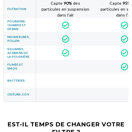
Capte
90
%
des
Capte
95
%
particules en suspension
particules en s
FILTRATION
dans l'air
dans l'ai
POUSSIÈRE,
CHARPIE ET
DÉBRIS
MOISISSURES,
POLLEN
SQUAMES,
ACARIENS DE
LA POUSSIÈRE
FUMÉE ET
SMOG
BACTÉRIES
ODEURS, COV
EST-IL TEMPS DE CHANGER VOTRE
FILTRE ?