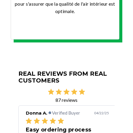
pour s'assurer que la qualité de l'air intérieur est
optimale.
REAL REVIEWS FROM REAL
CUSTOMERS
87 reviews
Donna A.
Verified Buyer
Jos
/30/25
04/22/25
Great product, great price, fast
Easy ordering process
Go