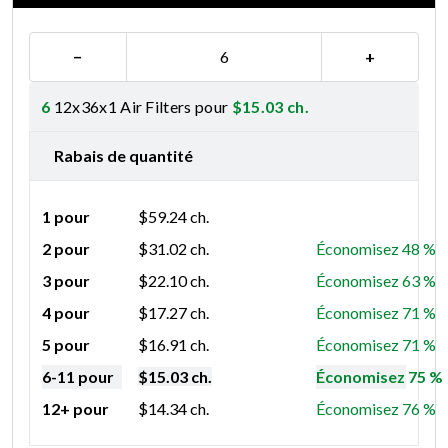
−
+
6
12x36x1 Air Filters pour
$
15.03
ch.
Rabais de quantité
1 pour
$
59.24
ch.
2 pour
$
31.02
ch.
Économisez 48 %
3 pour
$
22.10
ch.
Économisez 63 %
4 pour
$
17.27
ch.
Économisez 71 %
5 pour
$
16.91
ch.
Économisez 71 %
6-11 pour
$
15.03
ch.
Économisez 75 %
12+ pour
$
14.34
ch.
Économisez 76 %