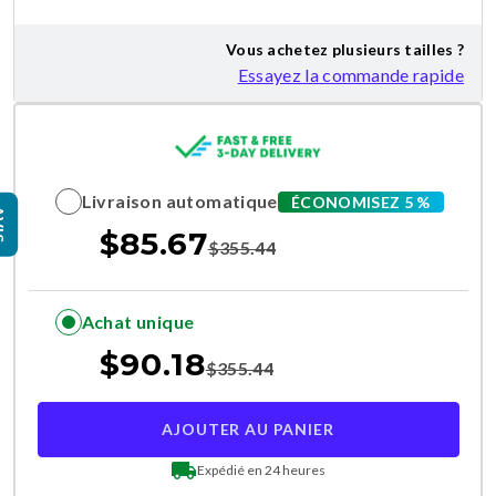
Vous achetez plusieurs tailles ?
Essayez la commande rapide
Livraison automatique
ÉCONOMISEZ 5 %
IS
$
85.67
$
355.44
Achat unique
$
90.18
$
355.44
AJOUTER AU PANIER
Expédié en 24 heures