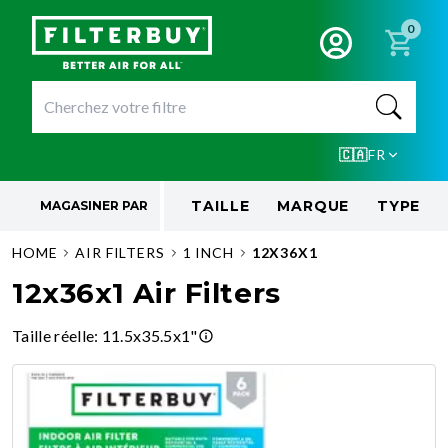
0
🇨🇦
FR
TAILLE
MARQUE
TYPE
MAGASINER PAR
HOME
AIR FILTERS
1 INCH
12X36X1
12x36x1 Air Filters
Taille réelle
:
11.5x35.5x1"