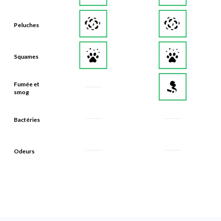
Peluches
Squames
Fumée et
smog
Bactéries
Odeurs