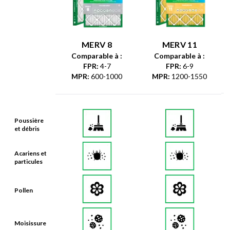
MERV 8
MERV 11
Comparable à :
Comparable à :
FPR
:
4-7
FPR
:
6-9
MPR
:
600-1000
MPR
:
1200-1550
Poussière
et débris
Acariens et
particules
Pollen
Moisissure