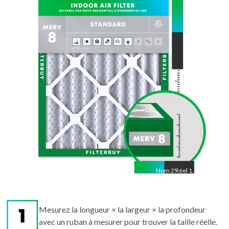
19.5
"
Réel
19.5
"
Nom
2
"
Réel
1.75"
Mesurez la longueur × la largeur × la profondeur
avec un ruban à mesurer pour trouver la taille réelle.