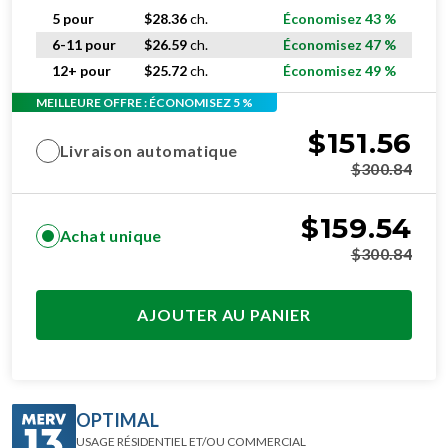
5 pour
$
28.36
ch.
Économisez 43 %
6-11 pour
$
26.59
ch.
Économisez 47 %
12+ pour
$
25.72
ch.
Économisez 49 %
MEILLEURE OFFRE : ÉCONOMISEZ 5 %
$
151.56
Livraison automatique
$
300.84
$
159.54
Achat unique
$
300.84
AJOUTER AU PANIER
OPTIMAL
USAGE RÉSIDENTIEL ET/OU COMMERCIAL