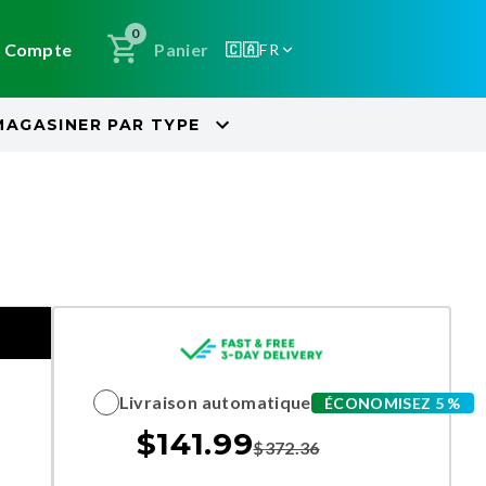
0
Compte
Panier
🇨🇦
FR
MAGASINER PAR
TYPE
Livraison automatique
ÉCONOMISEZ 5 %
$
141.99
$
372.36