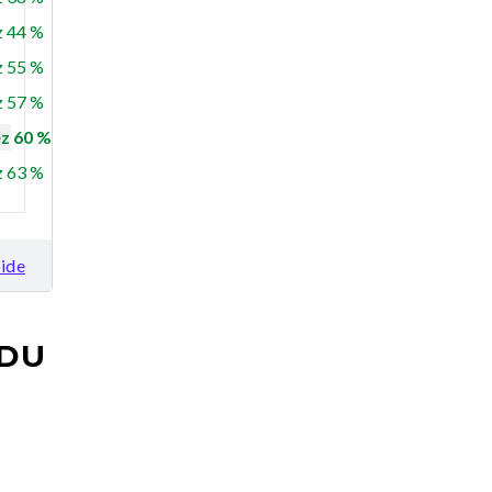
 44 %
 55 %
 57 %
z 60 %
 63 %
ide
 DU