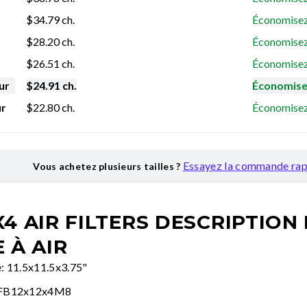
$
34.79
ch.
Économisez
$
28.20
ch.
Économisez
$
26.51
ch.
Économisez
ur
$
24.91
ch.
Économise
ur
$
22.80
ch.
Économisez
Essayez la commande rap
Vous achetez plusieurs tailles ?
X4 AIR FILTERS
DESCRIPTION
E À AIR
le: 11.5x11.5x3.75"
AFB12x12x4M8