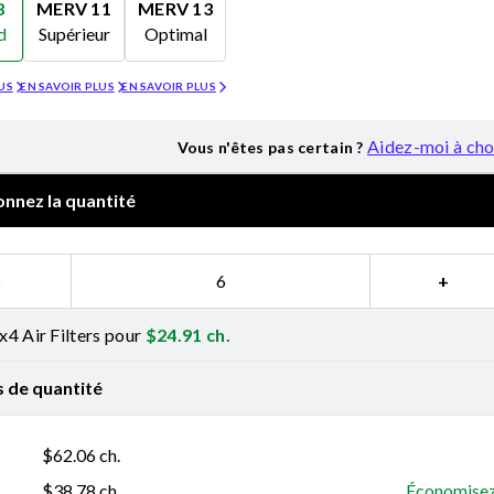
8
MERV 11
MERV 13
d
Supérieur
Optimal
Merv 11
Merv 13
US
EN SAVOIR PLUS
EN SAVOIR PLUS
Aidez-moi à cho
Vous n'êtes pas certain ?
onnez la quantité
−
+
4 Air Filters pour
$
24.91
ch.
s de quantité
$
62.06
ch.
$
38.78
ch.
Économisez