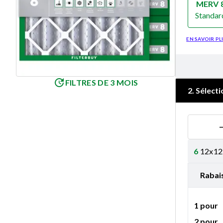
MERV 
Standar
Merv 8
EN SAVOIR PL
FILTRES DE 3 MOIS
2
.
Sélecti
6
12x12x
Rabai
1 pour
2 pour