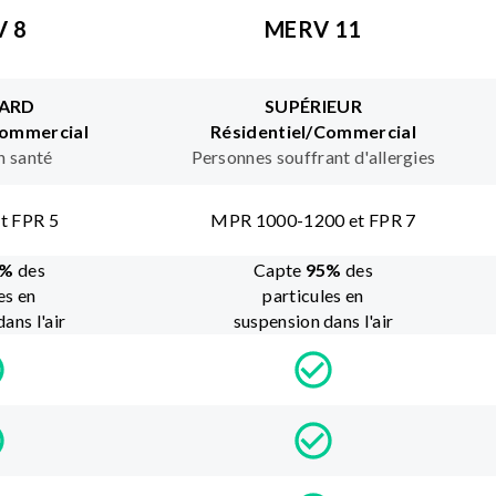
 8
MERV 11
ARD
SUPÉRIEUR
Commercial
Résidentiel/Commercial
n santé
Personnes souffrant d'allergies
t FPR 5
MPR 1000-1200 et FPR 7
%
des
Capte
95
%
des
es en
particules en
ans l'air
suspension dans l'air