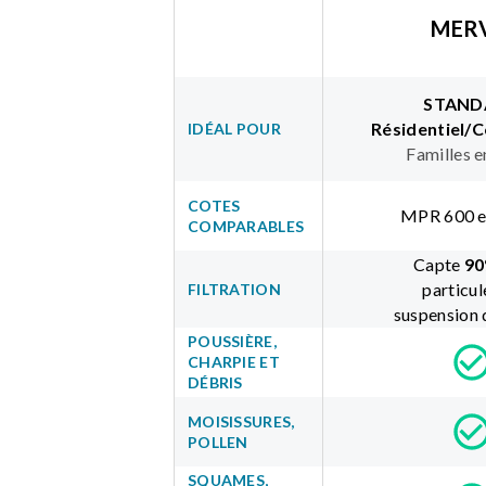
MERV
STAND
Résidentiel/
IDÉAL POUR
Familles e
COTES
MPR 600 e
COMPARABLES
Capte
90
particul
FILTRATION
suspension d
POUSSIÈRE,
CHARPIE ET
DÉBRIS
MOISISSURES,
POLLEN
SQUAMES,