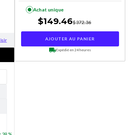
Achat unique
$
149.46
$
372.36
AJOUTER AU PANIER
isir
Expédié en 24 heures
 38 %