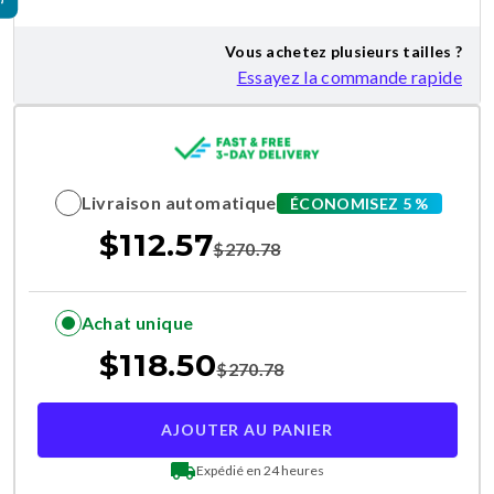
Vous achetez plusieurs tailles ?
Essayez la commande rapide
Livraison automatique
ÉCONOMISEZ 5 %
$
112.57
$
270.78
Achat unique
$
118.50
$
270.78
AJOUTER AU PANIER
Expédié en 24 heures