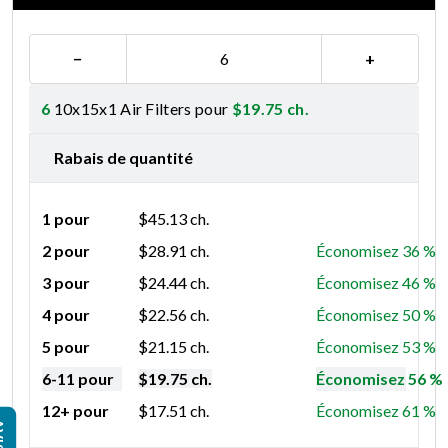
−
+
6
10x15x1 Air Filters pour
$
19.75
ch.
Rabais de quantité
1 pour
$
45.13
ch.
2 pour
$
28.91
ch.
Économisez 36 %
3 pour
$
24.44
ch.
Économisez 46 %
4 pour
$
22.56
ch.
Économisez 50 %
5 pour
$
21.15
ch.
Économisez 53 %
6-11 pour
$
19.75
ch.
Économisez 56 %
12+ pour
$
17.51
ch.
Économisez 61 %
IS