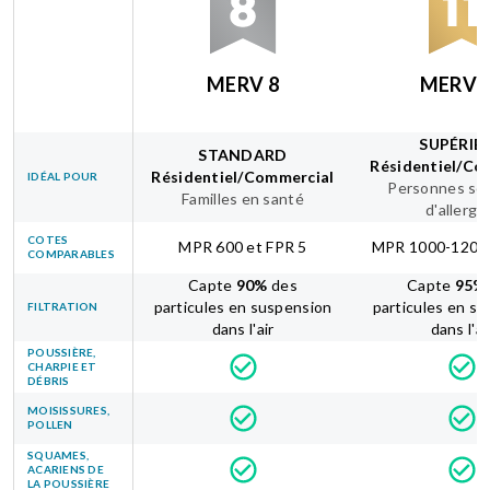
MERV 8
MERV 
SUPÉRIE
STANDARD
Résidentiel/Co
Résidentiel/Commercial
IDÉAL POUR
Personnes sou
Familles en santé
d'allergi
COTES
MPR 600 et FPR 5
MPR 1000-1200 
COMPARABLES
Capte
90
%
des
Capte
95
%
particules en suspension
particules en s
FILTRATION
dans l'air
dans l'ai
POUSSIÈRE,
CHARPIE ET
DÉBRIS
MOISISSURES,
POLLEN
SQUAMES,
ACARIENS DE
LA POUSSIÈRE