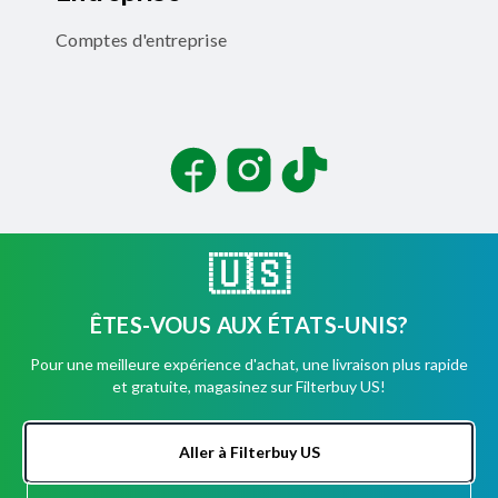
Comptes d'entreprise
Facebook
Instagram
TikTok
🇺🇸
ÊTES-VOUS AUX ÉTATS-UNIS?
©
2026
Filterbuy, Inc. Tous droits réservés.
Pour une meilleure expérience d'achat, une livraison plus rapide
Conditions d'utilisation
et gratuite, magasinez sur Filterbuy US!
Politique de confidentialité
Sécurité
Déclaration d'accessibilité
Aller à Filterbuy US