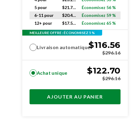
5 pour
$
21.71
ch.
Économisez 56 %
6-11 pour
$
20.45
ch.
Économisez 59 %
12+ pour
$
17.51
ch.
Économisez 65 %
MEILLEURE OFFRE : ÉCONOMISEZ 5 %
$
116.56
Livraison automatique
$
296.16
$
122.70
Achat unique
$
296.16
AJOUTER AU PANIER