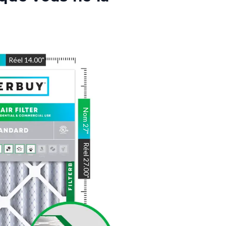
"
Réel
14.00
"
Nom
27
"
Réel
27.00
"