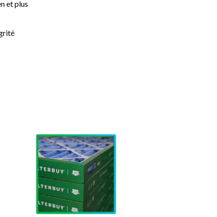
n et plus
grité