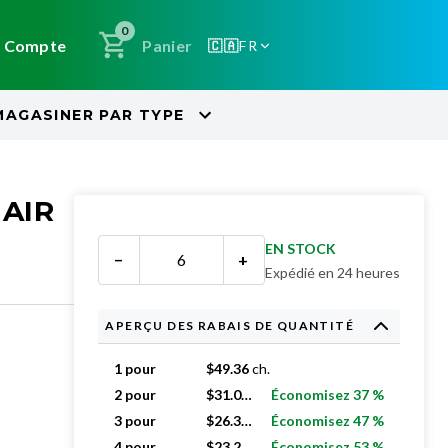
0
Compte
Panier
🇨🇦
FR
MAGASINER PAR
TYPE
 AIR
EN STOCK
−
+
Expédié en 24 heures
APERÇU DES RABAIS DE QUANTITÉ
1 pour
$
49.36
ch.
2 pour
$
31.02
ch.
Économisez 37 %
3 pour
$
26.33
ch.
Économisez 47 %
4 pour
$
23.26
ch.
Économisez 53 %