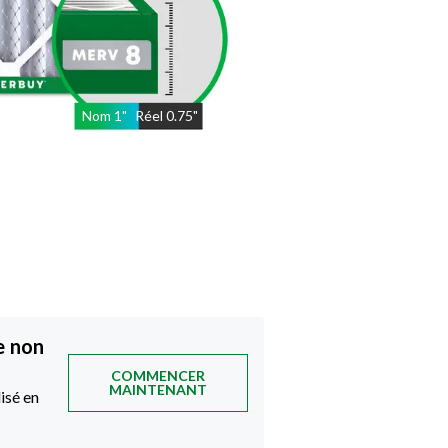
Nom
1
"
Réel
0.75"
e non
COMMENCER
MAINTENANT
isé en