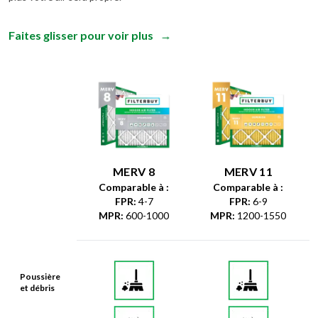
Faites glisser pour voir plus
→
MERV 8
MERV 11
Comparable à :
Comparable à :
FPR
:
4-7
FPR
:
6-9
MPR
:
600-1000
MPR
:
1200-1550
Poussière
et débris