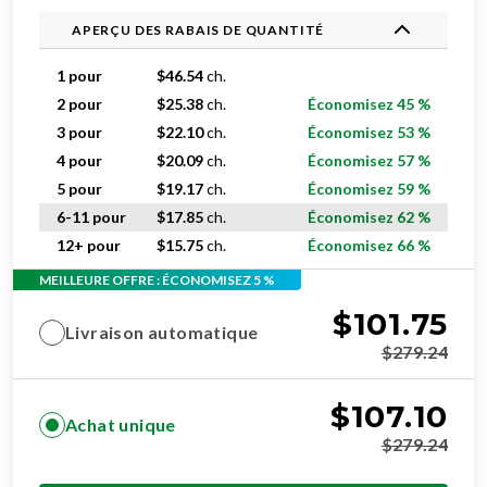
APERÇU DES RABAIS DE QUANTITÉ
1 pour
$
46.54
ch.
2 pour
$
25.38
ch.
Économisez 45 %
3 pour
$
22.10
ch.
Économisez 53 %
4 pour
$
20.09
ch.
Économisez 57 %
5 pour
$
19.17
ch.
Économisez 59 %
6-11 pour
$
17.85
ch.
Économisez 62 %
12+ pour
$
15.75
ch.
Économisez 66 %
MEILLEURE OFFRE : ÉCONOMISEZ 5 %
$
101.75
Livraison automatique
$
279.24
$
107.10
Achat unique
$
279.24