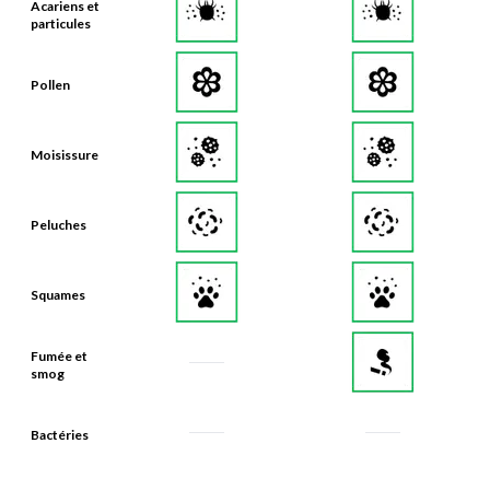
Acariens et
particules
Pollen
Moisissure
Peluches
Squames
Fumée et
smog
Bactéries