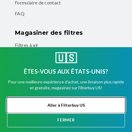
Formulaire de contact
FAQ
Magasiner des filtres
Filtres à air
🇺🇸
Abonnement de filtres à air
Filtres à air MERV 8
ÊTES-VOUS AUX ÉTATS-UNIS?
Filtres à air MERV 11
Pour une meilleure expérience d'achat, une livraison plus rapide
et gratuite, magasinez sur Filterbuy US!
Filtres à air MERV 13
Filtres à air éliminateurs d'odeurs
Aller à Filterbuy US
Entreprise
FERMER
DISCUSSION
Comptes d'entreprise