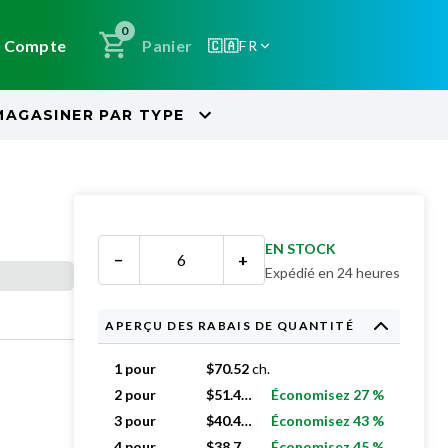
0
Compte
Panier
🇨🇦
FR
MAGASINER PAR
TYPE
EN STOCK
−
+
Expédié en 24 heures
APERÇU DES RABAIS DE QUANTITÉ
1 pour
$
70.52
ch.
2 pour
$
51.48
ch.
Économisez 27 %
3 pour
$
40.44
ch.
Économisez 43 %
4 pour
$
38.78
ch.
Économisez 45 %