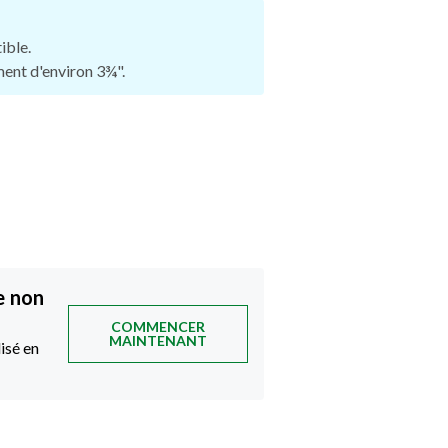
ible.
ement d'environ 3¾".
e non
COMMENCER
MAINTENANT
isé en