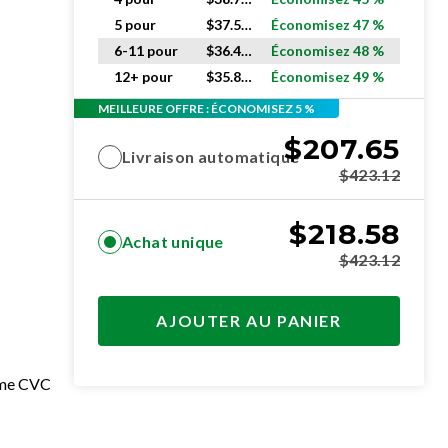
5 pour
$
37.51
ch.
Économisez 47 %
6-11 pour
$
36.43
ch.
Économisez 48 %
12+ pour
$
35.85
ch.
Économisez 49 %
MEILLEURE OFFRE : ÉCONOMISEZ 5 %
$
207.65
Livraison automatique
$
423.12
$
218.58
Achat unique
$
423.12
AJOUTER AU PANIER
tème CVC