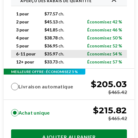
APERÇU DES RABAIS DE QUANTITÉ
1 pour
$
77.57
ch.
2 pour
$
45.13
ch.
Économisez 42 %
3 pour
$
41.85
ch.
Économisez 46 %
4 pour
$
38.78
ch.
Économisez 50 %
5 pour
$
36.95
ch.
Économisez 52 %
6-11 pour
$
35.97
ch.
Économisez 54 %
12+ pour
$
33.73
ch.
Économisez 57 %
MEILLEURE OFFRE : ÉCONOMISEZ 5 %
$
205.03
Livraison automatique
$
465.42
$
215.82
Achat unique
$
465.42
AJOUTER AU PANIER