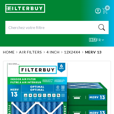
0
🇨🇦
FR
HOME
AIR FILTERS
4 INCH
12X24X4
MERV 13