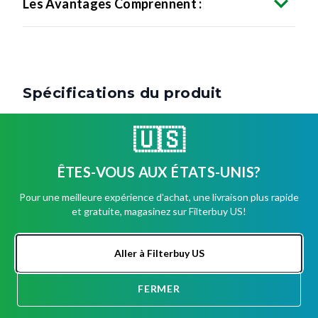
Les Avantages Comprennent :
Spécifications du produit
🇺🇸
Taille nominale
12 x 24 x 4 pouces
ÊTES-VOUS AUX ÉTATS-UNIS?
11 1/2" x 23 3/8" x 3
Taille réelle
5/8" pouces
Pour une meilleure expérience d'achat, une livraison plus rapide
et gratuite, magasinez sur Filterbuy US!
Type de filtre
Plissé
Aller à Filterbuy US
Chargé
Média
électrostatiquement
FERMER
DISCUSSION
Cadre
Carton pour boissons