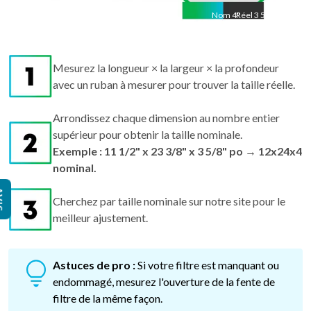
Nom
4
Réel
"
3 5/8"
Mesurez la longueur × la largeur × la profondeur
avec un ruban à mesurer pour trouver la taille réelle.
Arrondissez chaque dimension au nombre entier
supérieur pour obtenir la taille nominale.
Exemple : 11 1/2" x 23 3/8" x 3 5/8" po → 12x24x4
nominal.
IS
Cherchez par taille nominale sur notre site pour le
meilleur ajustement.
Astuces de pro :
Si votre filtre est manquant ou
endommagé, mesurez l'ouverture de la fente de
filtre de la même façon.