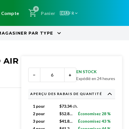
0
Compte
Panier
🇨🇦
FR
MAGASINER PAR
TYPE
 AIR
EN STOCK
−
+
Expédié en 24 heures
APERÇU DES RABAIS DE QUANTITÉ
1 pour
$
73.34
ch.
2 pour
$
52.89
ch.
Économisez 28 %
3 pour
$
41.85
ch.
Économisez 43 %
4 pour
$
41.25
ch.
Économisez 44 %