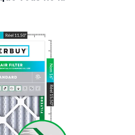
"
Réel
11.50
"
Nom
16
"
Réel
15.50
"