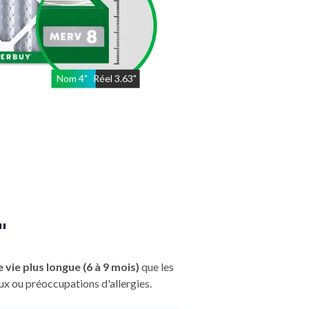
Nom
4
"
Réel
3.63"
"
 vie plus longue (6 à 9 mois)
que les
ux ou préoccupations d'allergies.