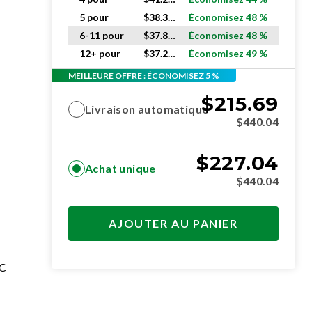
5 pour
$
38.36
ch.
Économisez 48 %
6-11 pour
$
37.84
ch.
Économisez 48 %
12+ pour
$
37.26
ch.
Économisez 49 %
MEILLEURE OFFRE : ÉCONOMISEZ 5 %
$
215.69
Livraison automatique
$
440.04
$
227.04
Achat unique
$
440.04
AJOUTER AU PANIER
VC