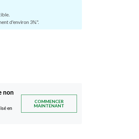
ible.
ement d'environ 3¾".
e non
COMMENCER
MAINTENANT
isé en