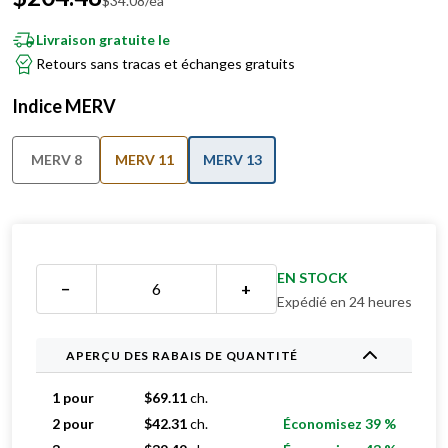
$
34.08
/ea
Livraison gratuite le
Retours sans tracas et échanges gratuits
Indice MERV
MERV 8
MERV 11
MERV 13
EN STOCK
−
+
Expédié en 24 heures
APERÇU DES RABAIS DE QUANTITÉ
1 pour
$
69.11
ch.
2 pour
$
42.31
ch.
Économisez 39 %