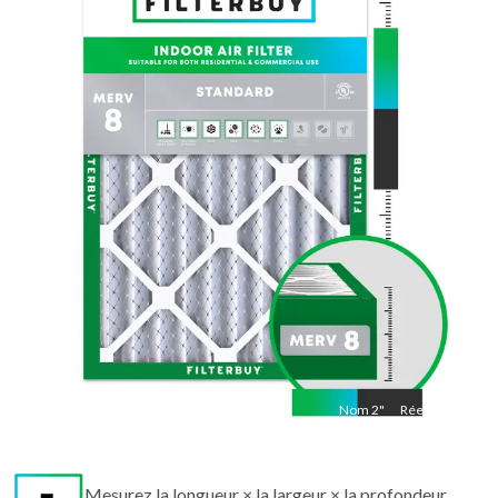
Nom
21
"
Réel
21
"
Nom
2
"
Réel
2"
Mesurez la longueur × la largeur × la profondeur