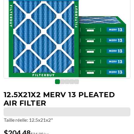
12.5X21X2 MERV 13 PLEATED
AIR FILTER
Taille réelle
:
12.5x21x2"
$
204.48