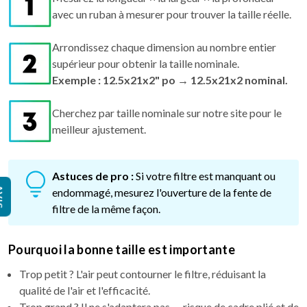
avec un ruban à mesurer pour trouver la taille réelle.
Arrondissez chaque dimension au nombre entier
supérieur pour obtenir la taille nominale.
Exemple : 12.5x21x2" po → 12.5x21x2 nominal.
Cherchez par taille nominale sur notre site pour le
meilleur ajustement.
Astuces de pro :
Si votre filtre est manquant ou
IS
endommagé, mesurez l'ouverture de la fente de
filtre de la même façon.
Pourquoi la bonne taille est importante
Trop petit ? L'air peut contourner le filtre, réduisant la
qualité de l'air et l'efficacité.
Trop grand ? Il ne s'adaptera pas — risque de cadre plié et de