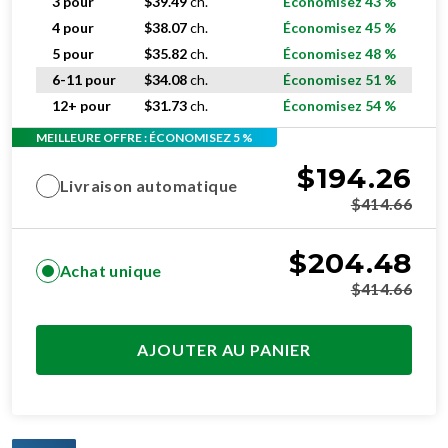
3 pour
$
39.49
ch.
Économisez 43 %
4 pour
$
38.07
ch.
Économisez 45 %
5 pour
$
35.82
ch.
Économisez 48 %
6-11 pour
$
34.08
ch.
Économisez 51 %
12+ pour
$
31.73
ch.
Économisez 54 %
MEILLEURE OFFRE : ÉCONOMISEZ 5 %
$
194.26
Livraison automatique
$
414.66
$
204.48
Achat unique
$
414.66
AJOUTER AU PANIER