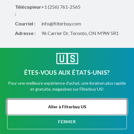
Télécopieur
+1 (256) 761-2565
:
Courriel :
info@filterbuy.com
Adresse :
96 Carrier Dr, Toronto, ON M9W 5R1
À propos de Filterbuy
🇺🇸
À propos de nous
ÊTES-VOUS AUX ÉTATS-UNIS?
Expédition, retours, annulations
Pour une meilleure expérience d'achat, une livraison plus rapide
Formulaire de contact
et gratuite, magasinez sur Filterbuy US!
FAQ
Aller à Filterbuy US
Magasiner des filtres
FERMER
DISCUSSION
Filtres à air