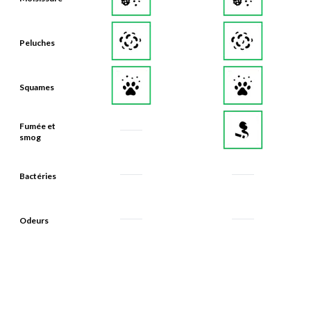
Peluches
Squames
Fumée et
smog
Bactéries
Odeurs