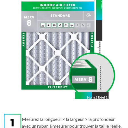
19.25
"
Réel
19.25
"
Nom
2
"
Réel
1.75"
Mesurez la longueur × la largeur × la profondeur
avec un ruban à mesurer pour trouver la taille réelle.