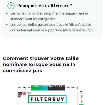
Pourquoi cette différence ?
Les tailles nominales simplifient le magasinage et
standardisent les catégories.
Les tailles réelles garantissent que le filtre s'adapte
correctement dans le support de filtre de votre CVC.
Comment trouver votre taille
nominale lorsque vous ne la
connaissez pas
Nom
11.25
Réel
"
11.25
"
Nom