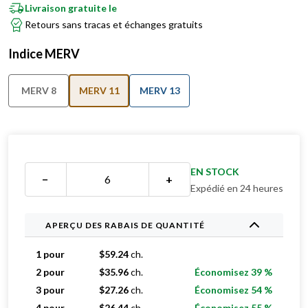
Livraison gratuite le
Retours sans tracas et échanges gratuits
Indice MERV
MERV 8
MERV 11
MERV 13
EN STOCK
−
+
Expédié en 24 heures
APERÇU DES RABAIS DE QUANTITÉ
1 pour
$
59.24
ch.
2 pour
$
35.96
ch.
Économisez 39 %
3 pour
$
27.26
ch.
Économisez 54 %
4 pour
$
26.44
ch.
Économisez 55 %