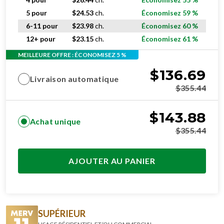
5 pour
$
24.53
ch.
Économisez 59 %
6-11 pour
$
23.98
ch.
Économisez 60 %
12+ pour
$
23.15
ch.
Économisez 61 %
MEILLEURE OFFRE : ÉCONOMISEZ 5 %
$
136.69
Livraison automatique
$
355.44
$
143.88
Achat unique
$
355.44
AJOUTER AU PANIER
SUPÉRIEUR