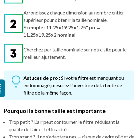
Arrondissez chaque dimension au nombre entier
supérieur pour obtenir la taille nominale.
Exemple : 11.25x19.25x1.75" po →
11.25x19.25x2 nominal.
Cherchez par taille nominale sur notre site pour le
meilleur ajustement.
Astuces de pro :
Si votre filtre est manquant ou
endommagé, mesurez l'ouverture de la fente de
IS
filtre de la même façon.
Pourquoi la bonne taille est importante
Trop petit ? L'air peut contourner le filtre, réduisant la
qualité de l'air et l'efficacité.
Trop grand ? Il ne s'adaptera pas — risque de cadre plié et de