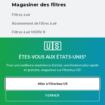
Magasiner des filtres
Filtres à air
Abonnement de filtres à air
Filtres à air MERV 8
Filtres à air MERV 11
🇺🇸
Filtres à air MERV 13
ÊTES-VOUS AUX ÉTATS-UNIS?
Filtres à air éliminateurs d'odeurs
Pour une meilleure expérience d'achat, une livraison plus rapide
et gratuite, magasinez sur Filterbuy US!
Entreprise
Comptes d'entreprise
Aller à Filterbuy US
FERMER
DISCUSSION