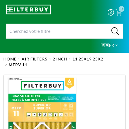
0
🇨🇦
FR
HOME
AIR FILTERS
2 INCH
11 25X19 25X2
MERV 11