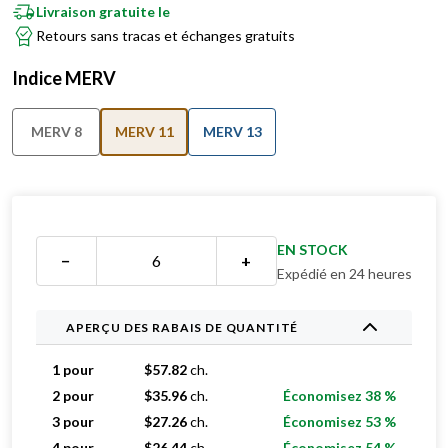
Retours sans tracas et échanges gratuits
Indice MERV
MERV 8
MERV 11
MERV 13
EN STOCK
−
+
Expédié en 24 heures
APERÇU DES RABAIS DE QUANTITÉ
1 pour
$
57.82
ch.
2 pour
$
35.96
ch.
Économisez 38 %
3 pour
$
27.26
ch.
Économisez 53 %
4 pour
$
26.44
ch.
Économisez 54 %
5 pour
$
25.94
ch.
Économisez 55 %