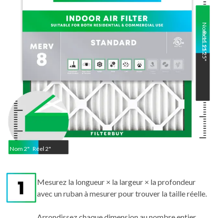
Nom
Réel
11.25
11.25
"
"
Nom
2
"
Réel
2"
Mesurez la longueur × la largeur × la profondeur
avec un ruban à mesurer pour trouver la taille réelle.
Arrondissez chaque dimension au nombre entier
supérieur pour obtenir la taille nominale.