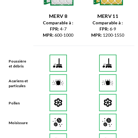
MERV 8
MERV 11
Comparable à :
Comparable à :
FPR
:
4-7
FPR
:
6-9
MPR
:
600-1000
MPR
:
1200-1550
Poussière
et débris
Acariens et
particules
Pollen
Moisissure
Peluches