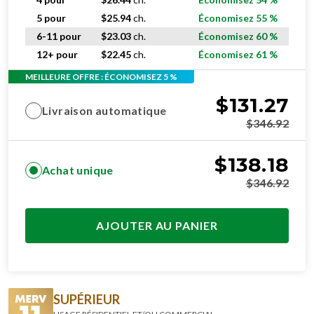
6-11 pour
$
23.03
ch.
Économisez 60 %
12+ pour
$
22.45
ch.
Économisez 61 %
MEILLEURE OFFRE : ÉCONOMISEZ 5 %
$
131.27
Livraison automatique
$
346.92
$
138.18
Achat unique
$
346.92
AJOUTER AU PANIER
SUPÉRIEUR
USAGE RÉSIDENTIEL ET/OU COMMERCIAL
Changer tous les 3 mois