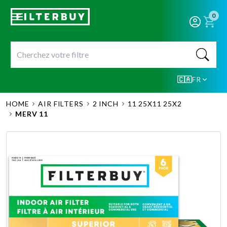
0
🇨🇦
FR
HOME
AIR FILTERS
2 INCH
11 25X11 25X2
MERV 11