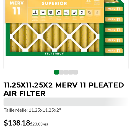
11.25X11.25X2 MERV 11 PLEATED
AIR FILTER
Taille réelle
:
11.25x11.25x2"
$
138.18
$
23.03
/ea
Livraison gratuite le