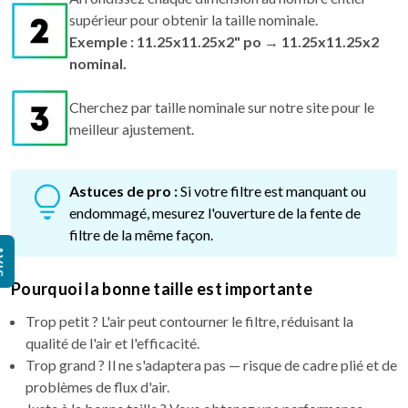
Exemple : 11.25x11.25x2" po → 11.25x11.25x2
nominal.
Cherchez par taille nominale sur notre site pour le
meilleur ajustement.
Astuces de pro :
Si votre filtre est manquant ou
endommagé, mesurez l'ouverture de la fente de
filtre de la même façon.
IS
Pourquoi la bonne taille est importante
Trop petit ? L'air peut contourner le filtre, réduisant la
qualité de l'air et l'efficacité.
Trop grand ? Il ne s'adaptera pas — risque de cadre plié et de
problèmes de flux d'air.
Juste à la bonne taille ? Vous obtenez une performance
maximale, une meilleure filtration et un air plus propre.