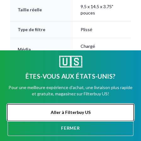
9.5 x 14.5 x 3.75"
Taille réelle
pouces
Type de filtre
Plissé
Chargé
Média
électrostatiquement
🇺🇸
Cadre
Carton pour boissons
ÊTES-VOUS AUX ÉTATS-UNIS?
Cotes MERV
Pour une meilleure expérience d'achat, une livraison plus rapide
8, 11, 13
disponibles
et gratuite, magasinez sur Filterbuy US!
Durée de vie
Jusqu'à 12 mois
Aller à Filterbuy US
FERMER
DISCUSSION