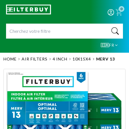
0
🇨🇦
FR
HOME
AIR FILTERS
4 INCH
10X15X4
MERV 13