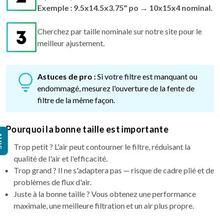
Exemple : 9.5x14.5x3.75" po → 10x15x4 nominal.
Cherchez par taille nominale sur notre site pour le
meilleur ajustement.
Astuces de pro :
Si votre filtre est manquant ou
endommagé, mesurez l'ouverture de la fente de
filtre de la même façon.
Pourquoi la bonne taille est importante
IS
Trop petit ? L'air peut contourner le filtre, réduisant la
qualité de l'air et l'efficacité.
Trop grand ? Il ne s'adaptera pas — risque de cadre plié et de
problèmes de flux d'air.
Juste à la bonne taille ? Vous obtenez une performance
maximale, une meilleure filtration et un air plus propre.