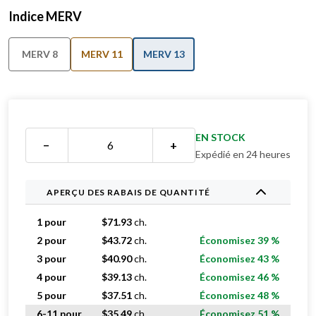
Indice MERV
MERV 8
MERV 11
MERV 13
EN STOCK
−
+
Expédié en 24 heures
APERÇU DES RABAIS DE QUANTITÉ
1 pour
$
71.93
ch.
2 pour
$
43.72
ch.
Économisez 39 %
3 pour
$
40.90
ch.
Économisez 43 %
4 pour
$
39.13
ch.
Économisez 46 %
5 pour
$
37.51
ch.
Économisez 48 %
6-11 pour
$
35.49
ch.
Économisez 51 %