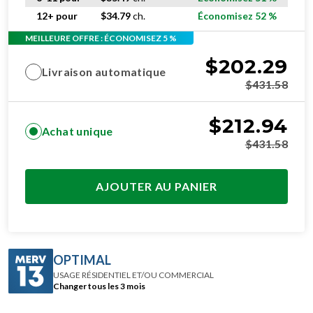
12+ pour
$
34.79
ch.
Économisez 52 %
MEILLEURE OFFRE : ÉCONOMISEZ 5 %
$
202.29
Livraison automatique
$
431.58
$
212.94
Achat unique
$
431.58
AJOUTER AU PANIER
OPTIMAL
USAGE RÉSIDENTIEL ET/OU COMMERCIAL
Changer tous les 3 mois