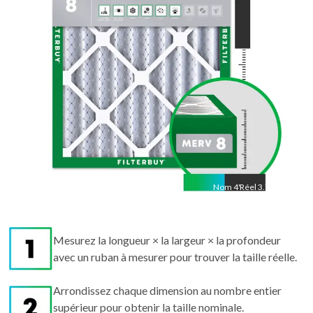
14.5
"
Nom
4
"
Réel
3.75"
Mesurez la longueur × la largeur × la profondeur
avec un ruban à mesurer pour trouver la taille réelle.
Arrondissez chaque dimension au nombre entier
supérieur pour obtenir la taille nominale.